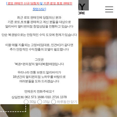
[
로또
판매인
신규 당첨자
및
기존
로또,
토토 판매인
창업상담
]
최근 로또 판매인에 당첨되신 분과
기존 로또,토토를 판매하고 계신 분들을 대상으로
알리바이 멀티편의점 창업상담을 진행하고 있습니다
단순 복권방으로는 안정적인 수익 도모에 한계가 있습니다
이왕 매월 지출되는 고정비(임대료, 인건비)가 같다면
독립형 개인 편의점
추가 안정적인 수익창출의 모델이 필요합니다
그것은
'복권+편의점'의 멀티(복합)매장입니다
알리바이 물류시스템 지원
우리나라 전통 브랜드 알리바이가
18년간의 멀티편의점 노하우를 바탕으로
여러분들을 도와 드리겠습니다
언제든지 전화주세요~!
상담전화: 062. 573. 1688 / 010. 2716. 1378
30일
15일
하루동안 닫기