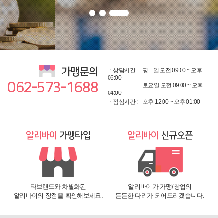
가맹문의
ㆍ상담시간 :
평
일 오전 09:00 ~ 오후
06:00
062-573-1688
토요일 오전 09:00 ~ 오후
04:00
ㆍ점심시간 :
오후 12:00 ~ 오후 01:00
알리바이
가맹타입
알리바이
신규오픈
타브랜드와 차별화된
알리바이가 가맹/창업의
알리바이의 장점을 확인해보세요.
든든한 다리가 되어드리겠습니다.