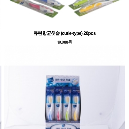
큐린항균칫솔 (cutie-type) 20pcs
49,000원