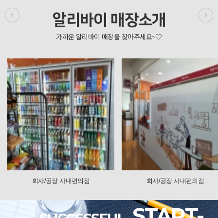
알리바이 매장소개
사/공장 사내편의점
회사/공장 사내편의점
START-