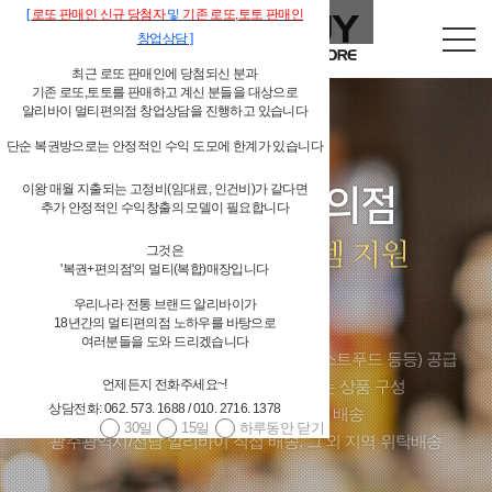
[
로또
판매인
신규 당첨자
및
기존
로또,
토토 판매인
창업상담
]
최근 로또 판매인에 당첨되신 분과
기존 로또,토토를 판매하고 계신 분들을 대상으로
알리바이 멀티편의점 창업상담을 진행하고 있습니다
단순 복권방으로는 안정적인 수익 도모에 한계가 있습니다
이왕 매월 지출되는 고정비(임대료, 인건비)가 같다면
독립형 개인 편의점
추가 안정적인 수익창출의 모델이 필요합니다
알리바이 물류시스템 지원
그것은
'복권+편의점'의 멀티(복합)매장입니다
우리나라 전통 브랜드 알리바이가
4,000여 편의점상품(상온상품,저온상품,페스트푸드 등등) 공급
18년간의 멀티편의점 노하우를 바탕으로
대기업 편의점체인과 경쟁할 수 있는 상품 구성
여러분들을 도와 드리겠습니다
당일발주 → 당일배송 / 주 6회 배송
언제든지 전화주세요~!
광주광역시/전남 알리바이 직접 배송, 그 외 지역 위탁배송
상담전화: 062. 573. 1688 / 010. 2716. 1378
30일
15일
하루동안 닫기