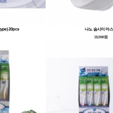
큐린항균칫솔 (cutie-type) 20pcs
49,000원