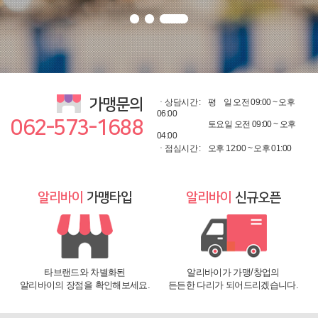
가맹문의
ㆍ상담시간 :
평
일 오전 09:00 ~ 오후
06:00
062-573-1688
토요일 오전 09:00 ~ 오후
04:00
ㆍ점심시간 :
오후 12:00 ~ 오후 01:00
알리바이
가맹타입
알리바이
신규오픈
타브랜드와 차별화된
알리바이가 가맹/창업의
알리바이의 장점을 확인해보세요.
든든한 다리가 되어드리겠습니다.