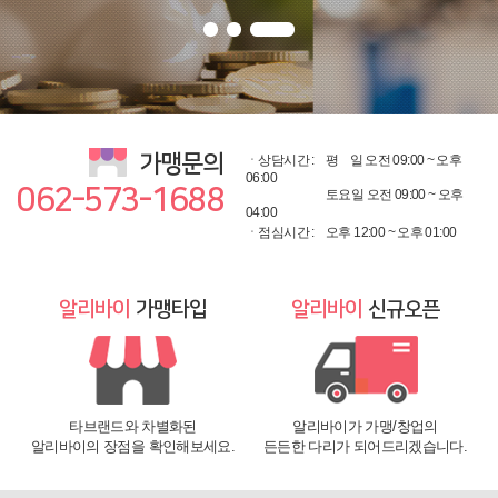
가맹문의
ㆍ상담시간 :
평
일 오전 09:00 ~ 오후
06:00
062-573-1688
토요일 오전 09:00 ~ 오후
04:00
ㆍ점심시간 :
오후 12:00 ~ 오후 01:00
알리바이
가맹타입
알리바이
신규오픈
타브랜드와 차별화된
알리바이가 가맹/창업의
알리바이의 장점을 확인해보세요.
든든한 다리가 되어드리겠습니다.