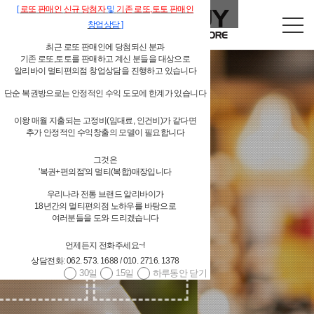
[
로또
판매인
신규 당첨자
및
기존
로또,
토토 판매인
창업상담
]
최근 로또 판매인에 당첨되신 분과
기존 로또,토토를 판매하고 계신 분들을 대상으로
알리바이 멀티편의점 창업상담을 진행하고 있습니다
단순 복권방으로는 안정적인 수익 도모에 한계가 있습니다
이왕 매월 지출되는 고정비(임대료, 인건비)가 같다면
추가 안정적인 수익창출의 모델이 필요합니다
독립형 개인 편의점
그것은
'복권+편의점'의 멀티(복합)매장입니다
우리나라 전통 브랜드 알리바이가
18년간의 멀티편의점 노하우를 바탕으로
여러분들을 도와 드리겠습니다
언제든지 전화주세요~!
상담전화: 062. 573. 1688 / 010. 2716. 1378
30일
15일
하루동안 닫기