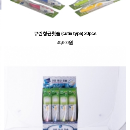
큐린항균칫솔 (cutie-type) 20pcs
49,000원