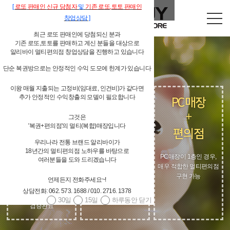
[
로또
판매인
신규 당첨자
및
기존
로또,
토토 판매인
창업상담
]
최근 로또 판매인에 당첨되신 분과
기존 로또,토토를 판매하고 계신 분들을 대상으로
알리바이 멀티편의점 창업상담을 진행하고 있습니다
단순 복권방으로는 안정적인 수익 도모에 한계가 있습니다
이왕 매월 지출되는 고정비(임대료, 인건비)가 같다면
추가 안정적인 수익창출의 모델이 필요합니다
복권매장
카페
PC매장
(로또,토토)
+
+
그것은
+
'복권+편의점'의 멀티(복합)매장입니다
편의점
편의점
편의점
우리나라 전통 브랜드 알리바이가
18년간의 멀티편의점 노하우를 바탕으로
선별된 상품으로 카페
PC매장이 1층인 경우,
여러분들을 도와 드리겠습니다
분위기를 해치지 않고,
현재, 알리바이 90%
매우 적합한 멀티편의점
오히려 IMAGE-UP으로
이상의 가맹점이
구현 가능
매출상승
멀티편의점 운영중
언제든지 전화주세요~!
동일한 고정비(임대료,
상담전화: 062. 573. 1688 / 010. 2716. 1378
인건비)로 추가 수익증대
30일
15일
하루동안 닫기
검증완료