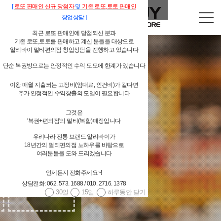
[
로또
판매인
신규 당첨자
및
기존
로또,
토토 판매인
창업상담
]
최근 로또 판매인에 당첨되신 분과
기존 로또,토토를 판매하고 계신 분들을 대상으로
알리바이 멀티편의점 창업상담을 진행하고 있습니다
단순 복권방으로는 안정적인 수익 도모에 한계가 있습니다
이왕 매월 지출되는 고정비(임대료, 인건비)가 같다면
추가 안정적인 수익창출의 모델이 필요합니다
독립형 개인 편의점
그것은
'복권+편의점'의 멀티(복합)매장입니다
알리바이 물류시스템 지원
우리나라 전통 브랜드 알리바이가
18년간의 멀티편의점 노하우를 바탕으로
여러분들을 도와 드리겠습니다
언제든지 전화주세요~!
상담전화: 062. 573. 1688 / 010. 2716. 1378
30일
15일
하루동안 닫기