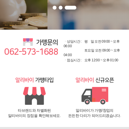
가맹문의
ㆍ상담시간 :
평
일 오전 09:00 ~ 오후
06:00
062-573-1688
토요일 오전 09:00 ~ 오후
04:00
ㆍ점심시간 :
오후 12:00 ~ 오후 01:00
알리바이
가맹타입
알리바이
신규오픈
타브랜드와 차별화된
알리바이가 가맹/창업의
알리바이의 장점을 확인해보세요.
든든한 다리가 되어드리겠습니다.