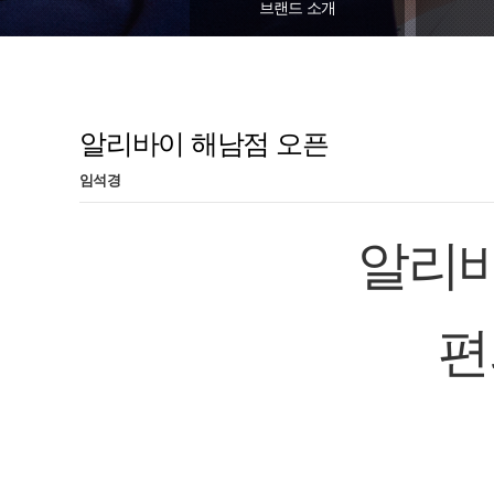
브랜드 소개
알리바이 해남점 오픈
임석경
알리바
편