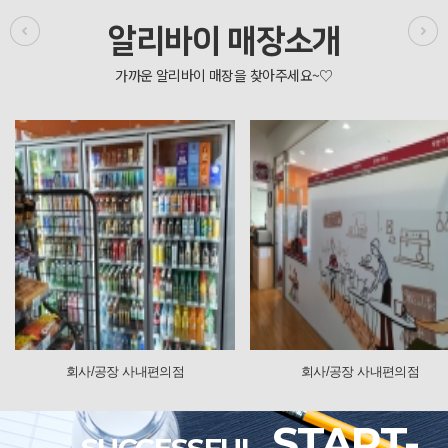
알리바이 매장소개
 사내편의점
회사/공장 사내편의점
회사/
START-