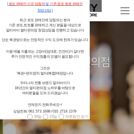
[
로또
판매인
신규 당첨자
및
기존
로또,
토토 판매인
창업상담
]
최근 로또 판매인에 당첨되신 분과
기존 로또,토토를 판매하고 계신 분들을 대상으로
알리바이 멀티편의점 창업상담을 진행하고 있습니다
단순 복권방으로는 안정적인 수익 도모에 한계가 있습니다
이왕 매월 지출되는 고정비(임대료, 인건비)가 같다면
독립형 개인 편의점
추가 안정적인 수익창출의 모델이 필요합니다
그것은
알리바이 물류시스템 지원
'복권+편의점'의 멀티(복합)매장입니다
우리나라 전통 브랜드 알리바이가
18년간의 멀티편의점 노하우를 바탕으로
여러분들을 도와 드리겠습니다
언제든지 전화주세요~!
4,000여 편의점상품(상온상품,저온상품,페스트푸드 등등) 공급
상담전화: 062. 573. 1688 / 010. 2716. 1378
30일
15일
하루동안 닫기
대기업 편의점체인과 경쟁할 수 있는 상품 구성
당일발주 → 당일배송 / 주 6회 배송
광주광역시/전남 알리바이 직접 배송, 그 외 지역 위탁배송