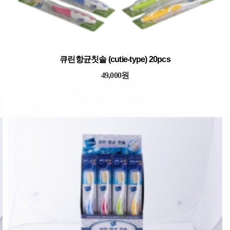
큐린항균칫솔 (cutie-type) 20pcs
49,000원