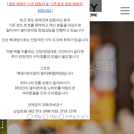
[
로또
판매인
신규 당첨자
및
기존
로또,
토토 판매인
창업상담
]
최근 로또 판매인에 당첨되신 분과
기존 로또,토토를 판매하고 계신 분들을 대상으로
알리바이 멀티편의점 창업상담을 진행하고 있습니다
단순 복권방으로는 안정적인 수익 도모에 한계가 있습니다
이왕 매월 지출되는 고정비(임대료, 인건비)가 같다면
독립형 개인 편의점
추가 안정적인 수익창출의 모델이 필요합니다
그것은
알리바이 물류시스템 지원
'복권+편의점'의 멀티(복합)매장입니다
우리나라 전통 브랜드 알리바이가
18년간의 멀티편의점 노하우를 바탕으로
여러분들을 도와 드리겠습니다
언제든지 전화주세요~!
상담전화: 062. 573. 1688 / 010. 2716. 1378
4,000여 편의점상품(상온상품,저온상품,페스트푸드 등등) 공급
30일
15일
하루동안 닫기
대기업 편의점체인과 경쟁할 수 있는 상품 구성
당일발주 → 당일배송 / 주 6회 배송