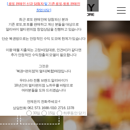
[
로또
판매인
신규 당첨자
및
기존
로또,
토토 판매인
창업상담
]
최근 로또 판매인에 당첨되신 분과
기존 로또,토토를 판매하고 계신 분들을 대상으로
알리바이 멀티편의점 창업상담을 진행하고 있습니다
단순 복권방으로는 안정적인 수익 도모에 한계가 있습니다
이왕 매월 지출되는 고정비(임대료, 인건비)가 같다면
추가 안정적인 수익창출의 모델이 필요합니다
독립형 개인 편의점
그것은
'복권+편의점'의 멀티(복합)매장입니다
우리나라 전통 브랜드 알리바이가
18년간의 멀티편의점 노하우를 바탕으로
여러분들을 도와 드리겠습니다
언제든지 전화주세요~!
상담전화: 062. 573. 1688 / 010. 2716. 1378
30일
15일
하루동안 닫기