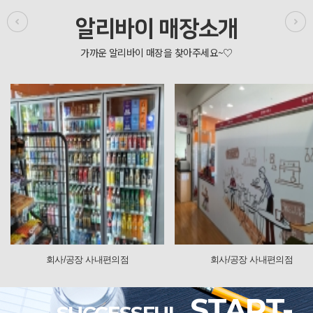
알리바이 매장소개
 사내편의점
회사/공장 사내편의점
회사/
START-