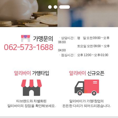
가맹문의
ㆍ상담시간 :
평
일 오전 09:00 ~ 오후
06:00
062-573-1688
토요일 오전 09:00 ~ 오후
04:00
ㆍ점심시간 :
오후 12:00 ~ 오후 01:00
알리바이
가맹타입
알리바이
신규오픈
타브랜드와 차별화된
알리바이가 가맹/창업의
알리바이의 장점을 확인해보세요.
든든한 다리가 되어드리겠습니다.