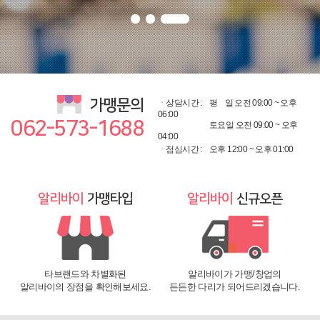
가맹문의
ㆍ상담시간 :
평
일 오전 09:00 ~ 오후
06:00
062-573-1688
토요일 오전 09:00 ~ 오후
04:00
ㆍ점심시간 :
오후 12:00 ~ 오후 01:00
알리바이
가맹타입
알리바이
신규오픈
타브랜드와 차별화된
알리바이가 가맹/창업의
알리바이의 장점을 확인해보세요.
든든한 다리가 되어드리겠습니다.