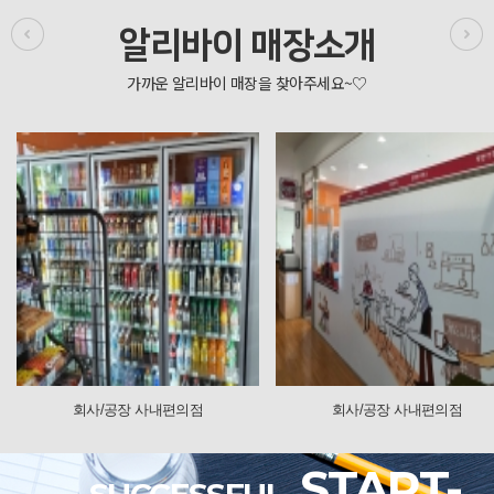
알리바이 매장소개
사/공장 사내편의점
회사/공장 사내편의점
START-