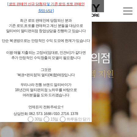
[
로또
판매인
신규 당첨자
및
기존
로또,
토토 판매인
창업상담
]
최근 로또 판매인에 당첨되신 분과
기존 로또,토토를 판매하고 계신 분들을 대상으로
알리바이 멀티편의점 창업상담을 진행하고 있습니다
단순 복권방으로는 안정적인 수익 도모에 한계가 있습니다
이왕 매월 지출되는 고정비(임대료, 인건비)가 같다면
독립형 개인 편의점
추가 안정적인 수익창출의 모델이 필요합니다
알리바이 물류시스템 지원
그것은
'복권+편의점'의 멀티(복합)매장입니다
우리나라 전통 브랜드 알리바이가
18년간의 멀티편의점 노하우를 바탕으로
4,000여 편의점상품(상온상품,저온상품,페스트푸드 등등) 공급
여러분들을 도와 드리겠습니다
대기업 편의점체인과 경쟁할 수 있는 상품 구성
언제든지 전화주세요~!
당일발주 → 당일배송 / 주 6회 배송
상담전화: 062. 573. 1688 / 010. 2716. 1378
광주광역시/전남 알리바이 직접 배송, 그 외 지역 위탁배송
30일
15일
하루동안 닫기