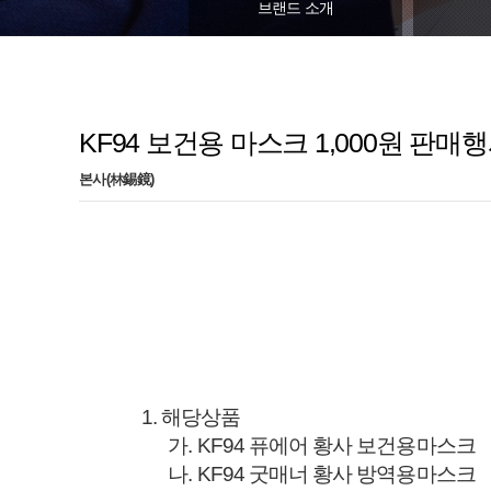
브랜드 소개
KF94 보건용 마스크 1,000원 판매
본사(林錫鏡)
1. 해당상품
가. KF94 퓨에어 황사 보건용마스크
나. KF94 굿매너 황사 방역용마스크