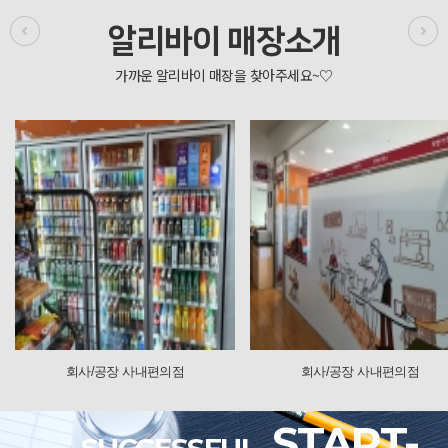
알리바이 매장소개
사/공장 사내편의점
회사/공장 사내편의점
START-