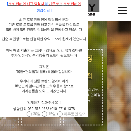
[
로또
판매인
신규 당첨자
및
기존
로또,
토토 판매인
창업상담
]
최근 로또 판매인에 당첨되신 분과
기존 로또,토토를 판매하고 계신 분들을 대상으로
알리바이 멀티편의점 창업상담을 진행하고 있습니다
단순 복권방으로는 안정적인 수익 도모에 한계가 있습니다
이왕 매월 지출되는 고정비(임대료, 인건비)가 같다면
추가 안정적인 수익창출의 모델이 필요합니다
독립형 개인 편의점
그것은
'복권+편의점'의 멀티(복합)매장입니다
우리나라 전통 브랜드 알리바이가
18년간의 멀티편의점 노하우를 바탕으로
경우,
여러분들을 도와 드리겠습니다
편의점
언제든지 전화주세요~!
상담전화: 062. 573. 1688 / 010. 2716. 1378
30일
15일
하루동안 닫기