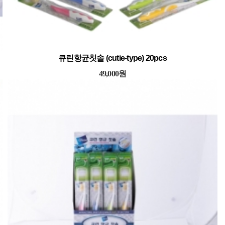
큐린항균칫솔 (cutie-type) 20pcs
49,000원