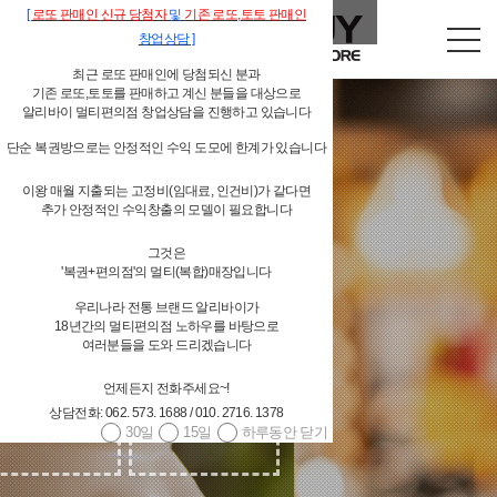
[
로또
판매인
신규 당첨자
및
기존
로또,
토토 판매인
창업상담
]
최근 로또 판매인에 당첨되신 분과
기존 로또,토토를 판매하고 계신 분들을 대상으로
알리바이 멀티편의점 창업상담을 진행하고 있습니다
단순 복권방으로는 안정적인 수익 도모에 한계가 있습니다
이왕 매월 지출되는 고정비(임대료, 인건비)가 같다면
추가 안정적인 수익창출의 모델이 필요합니다
독립형 개인 편의점
그것은
'복권+편의점'의 멀티(복합)매장입니다
우리나라 전통 브랜드 알리바이가
18년간의 멀티편의점 노하우를 바탕으로
여러분들을 도와 드리겠습니다
언제든지 전화주세요~!
상담전화: 062. 573. 1688 / 010. 2716. 1378
30일
15일
하루동안 닫기