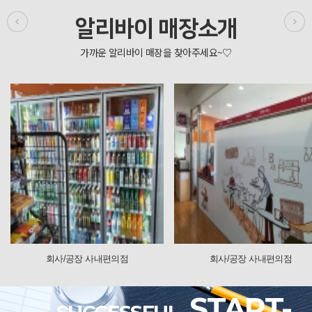
알리바이 매장소개
 사내편의점
회사/공장 사내편의점
회사/
START-