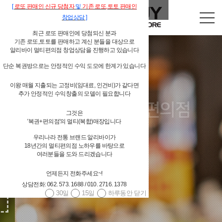
[
로또
판매인
신규 당첨자
및
기존
로또,
토토 판매인
창업상담
]
최근 로또 판매인에 당첨되신 분과
기존 로또,토토를 판매하고 계신 분들을 대상으로
알리바이 멀티편의점 창업상담을 진행하고 있습니다
단순 복권방으로는 안정적인 수익 도모에 한계가 있습니다
이왕 매월 지출되는 고정비(임대료, 인건비)가 같다면
독립형 개인 편의점
추가 안정적인 수익창출의 모델이 필요합니다
그것은
알리바이 물류시스템 지원
'복권+편의점'의 멀티(복합)매장입니다
우리나라 전통 브랜드 알리바이가
18년간의 멀티편의점 노하우를 바탕으로
여러분들을 도와 드리겠습니다
언제든지 전화주세요~!
상담전화: 062. 573. 1688 / 010. 2716. 1378
30일
15일
하루동안 닫기