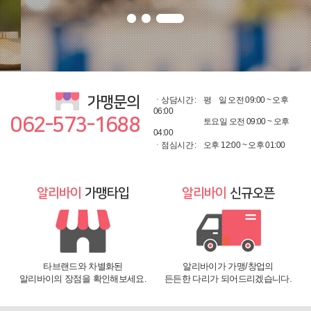
가맹문의
ㆍ상담시간 :
평
일 오전 09:00 ~ 오후
06:00
062-573-1688
토요일 오전 09:00 ~ 오후
04:00
ㆍ점심시간 :
오후 12:00 ~ 오후 01:00
알리바이
가맹타입
알리바이
신규오픈
타브랜드와 차별화된
알리바이가 가맹/창업의
알리바이의 장점을 확인해보세요.
든든한 다리가 되어드리겠습니다.