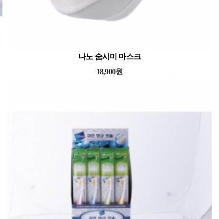
유아용) 20pcs
큐린항균칫솔 (soft-t
,000원
49,000