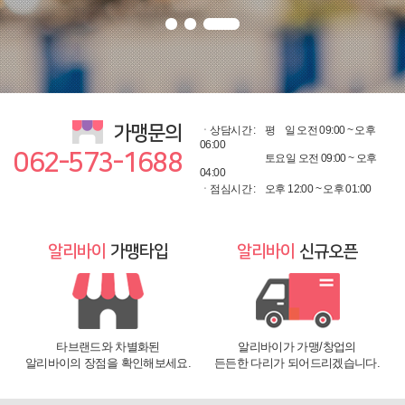
가맹문의
ㆍ상담시간 :
평
일 오전 09:00 ~ 오후
06:00
062-573-1688
토요일 오전 09:00 ~ 오후
04:00
ㆍ점심시간 :
오후 12:00 ~ 오후 01:00
알리바이
가맹타입
알리바이
신규오픈
타브랜드와 차별화된
알리바이가 가맹/창업의
알리바이의 장점을 확인해보세요.
든든한 다리가 되어드리겠습니다.