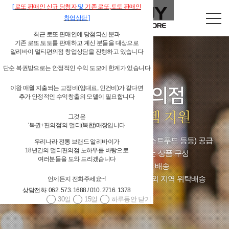
[
로또
판매인
신규 당첨자
및
기존
로또,
토토 판매인
창업상담
]
최근 로또 판매인에 당첨되신 분과
기존 로또,토토를 판매하고 계신 분들을 대상으로
알리바이 멀티편의점 창업상담을 진행하고 있습니다
단순 복권방으로는 안정적인 수익 도모에 한계가 있습니다
이왕 매월 지출되는 고정비(임대료, 인건비)가 같다면
독립형 개인 편의점
추가 안정적인 수익창출의 모델이 필요합니다
알리바이 물류시스템 지원
그것은
'복권+편의점'의 멀티(복합)매장입니다
4,000여 편의점상품(상온상품,저온상품,페스트푸드 등등) 공급
우리나라 전통 브랜드 알리바이가
18년간의 멀티편의점 노하우를 바탕으로
대기업 편의점체인과 경쟁할 수 있는 상품 구성
여러분들을 도와 드리겠습니다
당일발주 → 당일배송 / 주 6회 배송
광주광역시/전남 알리바이 직접 배송, 그 외 지역 위탁배송
언제든지 전화주세요~!
상담전화: 062. 573. 1688 / 010. 2716. 1378
30일
15일
하루동안 닫기