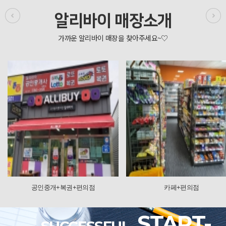
알리바이 매장소개
+복권+편의점
카페+편의점
START-