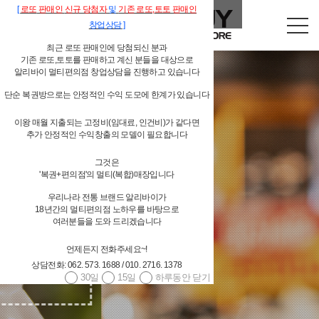
[
로또
판매인
신규 당첨자
및
기존
로또,
토토 판매인
창업상담
]
최근 로또 판매인에 당첨되신 분과
기존 로또,토토를 판매하고 계신 분들을 대상으로
알리바이 멀티편의점 창업상담을 진행하고 있습니다
단순 복권방으로는 안정적인 수익 도모에 한계가 있습니다
이왕 매월 지출되는 고정비(임대료, 인건비)가 같다면
추가 안정적인 수익창출의 모델이 필요합니다
독립형 개인 편의점
그것은
'복권+편의점'의 멀티(복합)매장입니다
알리바이 물류시스템 지원
우리나라 전통 브랜드 알리바이가
18년간의 멀티편의점 노하우를 바탕으로
여러분들을 도와 드리겠습니다
언제든지 전화주세요~!
상담전화: 062. 573. 1688 / 010. 2716. 1378
30일
15일
하루동안 닫기