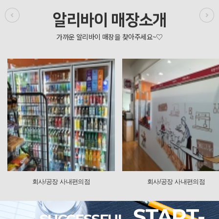
알리바이 매장소개
점
회사/공장 사내편의점
회사/공장 사내
START-