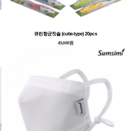
큐린항균칫솔 (cutie-type) 20pcs
49,000원