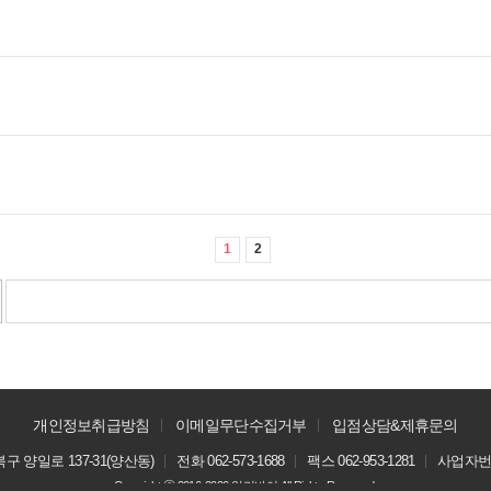
1
2
개인정보취급방침
이메일무단수집거부
입점상담&제휴문의
 양일로 137-31(양산동)
전화 062-573-1688
팩스 062-953-1281
사업자번호 
Copyright ⓒ
2016-2026
알리바이
All Rights Reserved.