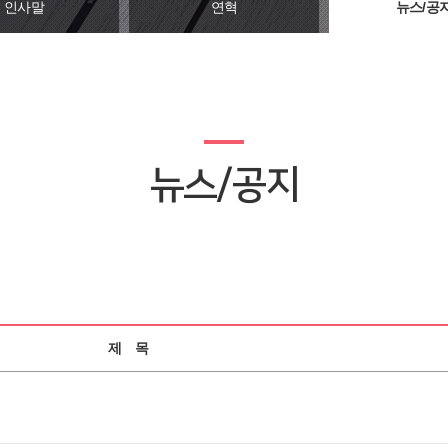
인사말
연혁
뉴스/공
뉴스/공지
제 목