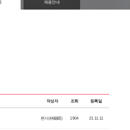
지
채용안내
작성자
조회
등록일
본사(林錫鏡)
1904
21.11.11