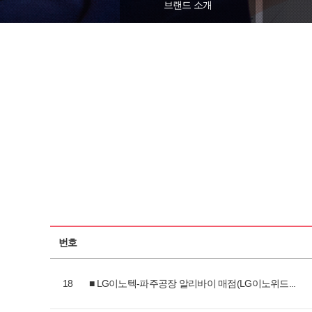
브랜드 소개
번호
18
■ LG이노텍-파주공장 알리바이 매점(LG이노위드...