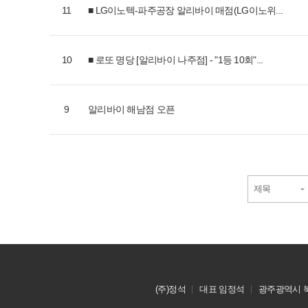
11
■ LG이노텍-파주공장 알리바이 매점(LG이노위...
10
■ 로또 명당
- "1등 10회"...
[알리바이 나주점]
9
알리바이 해남점 오픈
제목
(주)정석
대표 임정석
광주광역시 북구