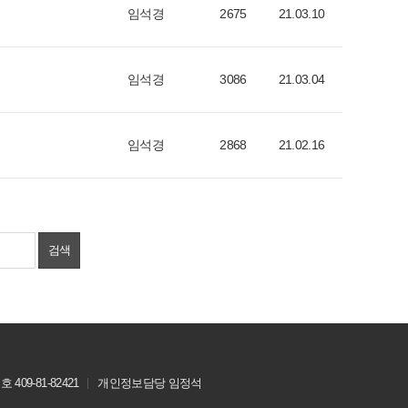
임석경
2675
21.03.10
임석경
3086
21.03.04
임석경
2868
21.02.16
검색
409-81-82421
개인정보담당 임정석