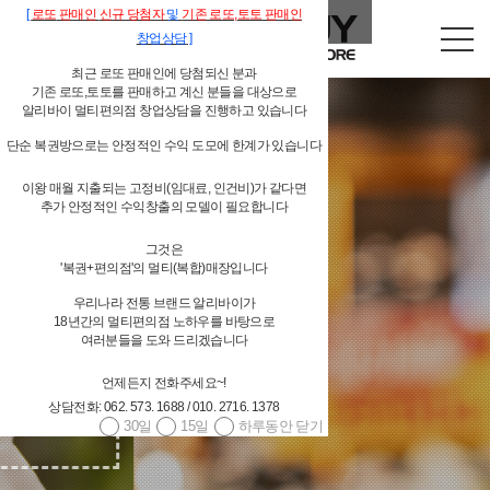
[
로또
판매인
신규 당첨자
및
기존
로또,
토토 판매인
창업상담
]
최근 로또 판매인에 당첨되신 분과
기존 로또,토토를 판매하고 계신 분들을 대상으로
알리바이 멀티편의점 창업상담을 진행하고 있습니다
단순 복권방으로는 안정적인 수익 도모에 한계가 있습니다
이왕 매월 지출되는 고정비(임대료, 인건비)가 같다면
독립형 개인 편의점
추가 안정적인 수익창출의 모델이 필요합니다
그것은
'복권+편의점'의 멀티(복합)매장입니다
알리바이 물류시스템 지원
우리나라 전통 브랜드 알리바이가
18년간의 멀티편의점 노하우를 바탕으로
여러분들을 도와 드리겠습니다
언제든지 전화주세요~!
상담전화: 062. 573. 1688 / 010. 2716. 1378
30일
15일
하루동안 닫기