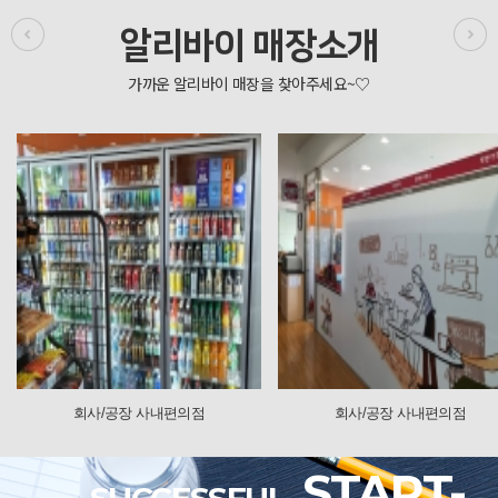
알리바이 매장소개
장 사내편의점
회사/공장 사내편의점
회사
START-