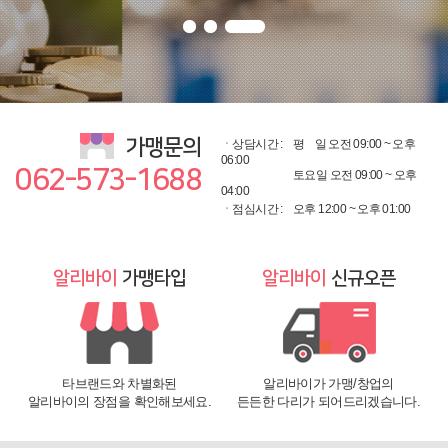
가맹문의
ㆍ상담시간 :
평
일 오전 09:00 ~ 오후
06:00
062-573-1688
토요일 오전 09:00 ~ 오후
04:00
ㆍ점심시간 :
오후 12:00 ~ 오후 01:00
알리바이
가맹타입
알리바이
신규오픈
타브랜드와 차별화된
알리바이가 가맹/창업의
알리바이의 장점을 확인해보세요.
든든한 다리가 되어드리겠습니다.