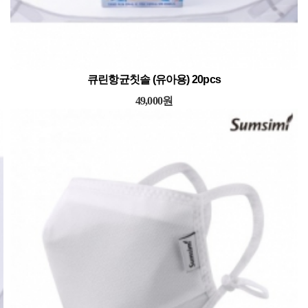
) 20pcs
큐린항균칫솔 (유아용) 20
49,000원